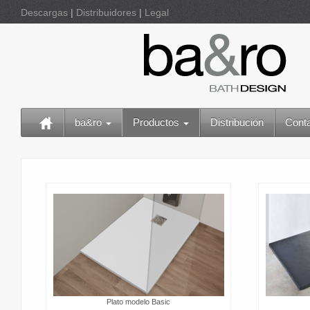
Descargas
|
Distribuidores
|
Legal
ba&ro
Productos
Distribución
Cont
Plato modelo Basic