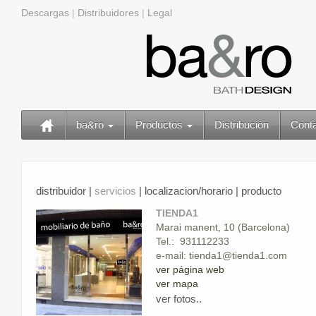
Descargas
|
Distribuidores
|
Legal
ba&ro
Productos
Distribución
Cont
distribuidor |
servicios
| localizacion/horario | producto
TIENDA1
Marai manent, 10 (Barcelona)
Tel.: 931112233
e-mail: tienda1@tienda1.com
ver página web
ver mapa
ver fotos..